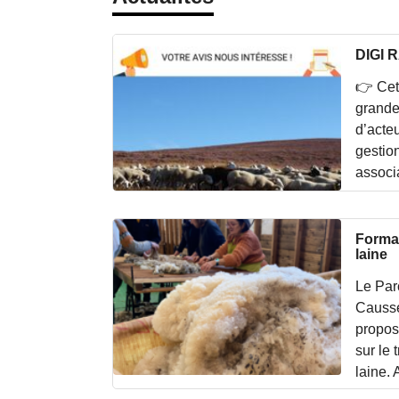
DIGI 
👉 Cet
grande
d’acteu
gestio
associa
Format
laine
Le Par
Causse
propos
sur le 
laine.