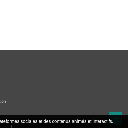
tion
teformes sociales et des contenus animés et interactifs.
Re