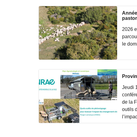
Année 
pastor
2026 e
parcou
le dom
Provin
Jeudi 
confér
de la 
outils
l’impa