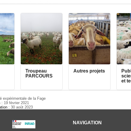
Troupeau
Autres projets
Publ
PARCOURS
scie
et t
té expérimentale de la Fage
n :
19 février 2021
ation :
30 août 2023
NAVIGATION